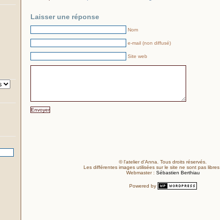
Laisser une réponse
Nom
e-mail (non diffusé)
Site web
© l'atelier d'Anna. Tous droits réservés.
Les différentes images utilisées sur le site ne sont pas libres
Webmaster :
Sébastien Berthiau
Powered by